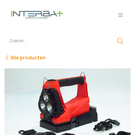
Overslaan naar inhoud
Alle producten