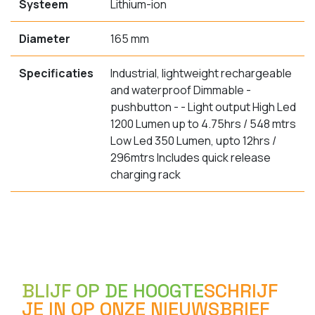
Systeem
Lithium-ion
Diameter
165 mm
Specificaties
Industrial, lightweight rechargeable
and waterproof Dimmable -
pushbutton - - Light output High Led
1200 Lumen up to 4.75hrs / 548 mtrs
Low Led 350 Lumen, upto 12hrs /
296mtrs Includes quick release
charging rack
BLIJF OP DE HOOGTE
SCHRIJF
JE IN OP ONZE NIEUWSBRIEF