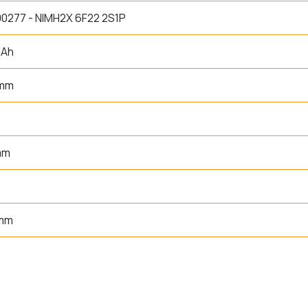
277 - NIMH2X 6F22 2S1P
mAh
 mm
mm
 mm