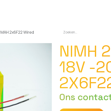
EN
OPLADERS
ZAKLAMPEN
LED-LAMPEN
DIVERSEN
OVER O
0 MAH 2x6F22 Wired
NIMH 2
18V -
2X6F2
Ons contac