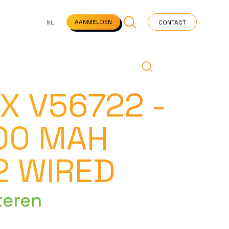
NS
VEELGESTELDE VRAGEN
STARTPAGINA
NEWS
AANMELDEN
NL
CONTACT
X V56722 -
200 MAH
2 WIRED
teren