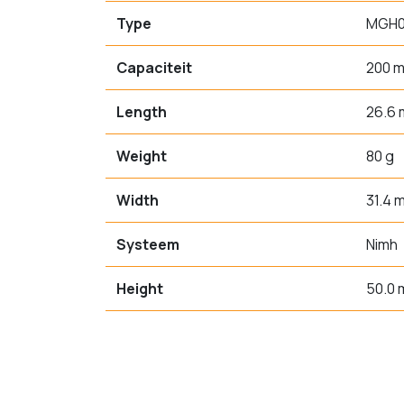
Type
MGH00
Capaciteit
200 
Length
26.6
Weight
80 g
Width
31.4 
Systeem
Nimh
Height
50.0