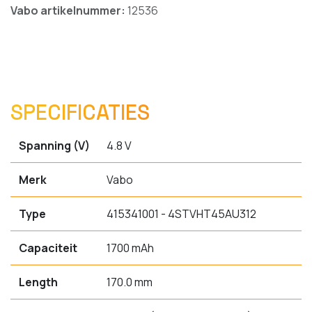
Vabo artikelnummer:
12536
SPECIFICATIES
Spanning (V)
4.8 V
Merk
Vabo
Type
415341001 - 4STVHT45AU312
Capaciteit
1700 mAh
Length
170.0 mm