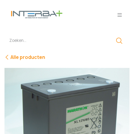
Overslaan naar inhoud
Alle producten