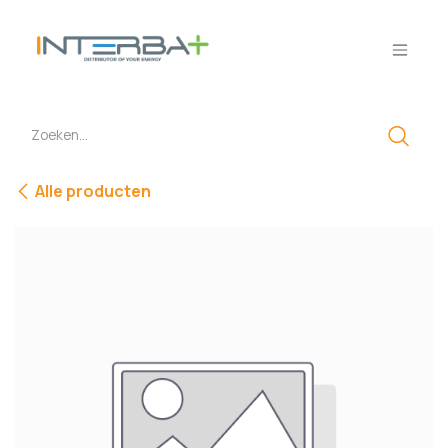
Overslaan naar inhoud
Alle producten