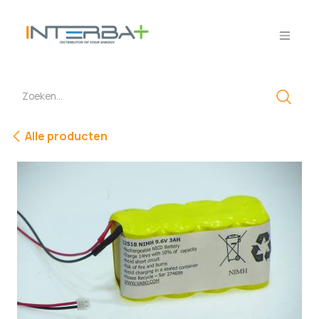
Overslaan naar inhoud
Alle producten