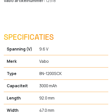
Vabo artikelnummer:
12518
SPECIFICATIES
Spanning (V)
9.6 V
Merk
Vabo
Type
8N-1200SCK
Capaciteit
3000 mAh
Length
92.0 mm
Width
47.0 mm