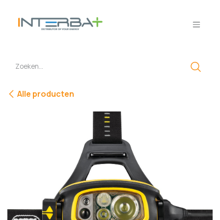
Overslaan naar inhoud
Alle producten