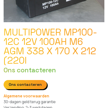
MULTIPOWER MP100-
12C 12V 100AH M6
AGM 338 X 170 X 212
(220I
Ons contacteren
Ons contacteren
Algemene voorwaarden
30-dagen geld terug garantie
Verzending: 2-3 werkdagen