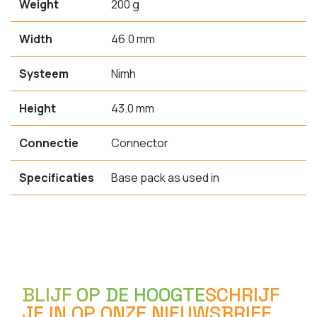
Weight
200 g
Width
46.0 mm
Systeem
Nimh
Height
43.0 mm
Connectie
Connector
Specificaties
Base pack as used in
BLIJF OP DE HOOGTE
SCHRIJF
JE IN OP ONZE NIEUWSBRIEF