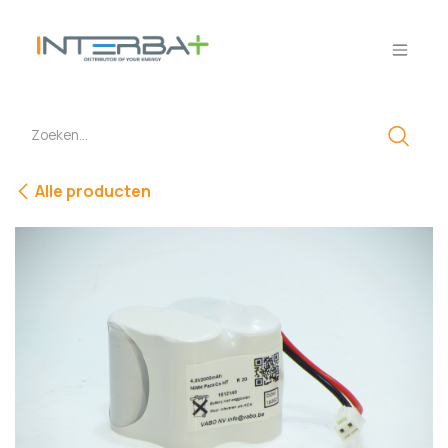
Overslaan naar inhoud
Alle producten