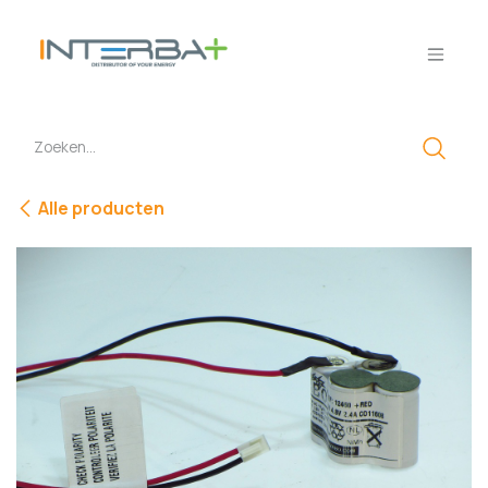
Overslaan naar inhoud
Alle producten