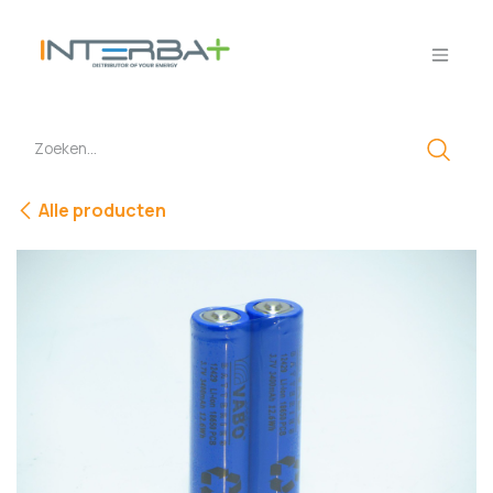
Overslaan naar inhoud
Alle producten