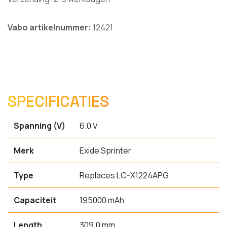
Vabo artikelnummer:
12421
SPECIFICATIES
Spanning (V)
6.0 V
Merk
Exide Sprinter
Type
Replaces LC-X1224APG
Capaciteit
195000 mAh
Length
309.0 mm