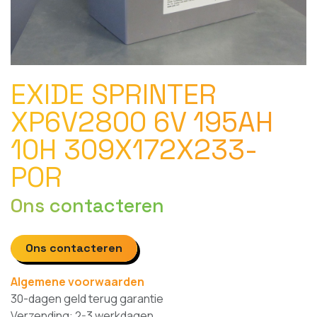
EXIDE SPRINTER
XP6V2800 6V 195AH
10H 309X172X233-
POR
Ons contacteren
Ons contacteren
Algemene voorwaarden
30-dagen geld terug garantie
Verzending: 2-3 werkdagen