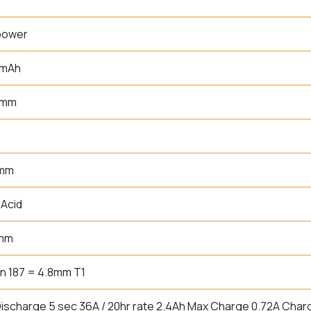
power
 mAh
 mm
 mm
Acid
 mm
n 187 = 4.8mm T1
ischarge 5 sec 36A / 20hr rate 2.4Ah Max Charge 0.72A Charg