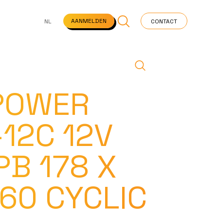
NS
VEELGESTELDE VRAGEN
STARTPAGINA
NEWS
AANMELDEN
NL
CONTACT
POWER
12C 12V
PB 178 X
 60 CYCLIC