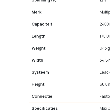
Spanning (V)
12 V
Merk
Multi
Capaciteit
2400
Length
178.0
Weight
943 g
Width
34.5
Systeem
Lead-
Height
60.0
Connectie
Fasto
Specificaties
Max D