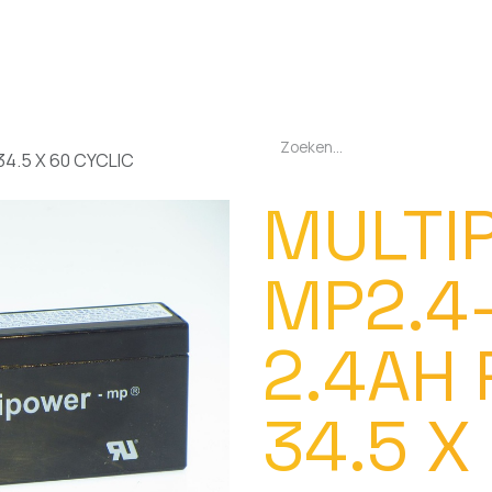
EN
OPLADERS
ZAKLAMPEN
LED-LAMPEN
DIVERSEN
OVER O
34.5 X 60 CYCLIC
MULTI
MP2.4-
2.4AH 
34.5 X