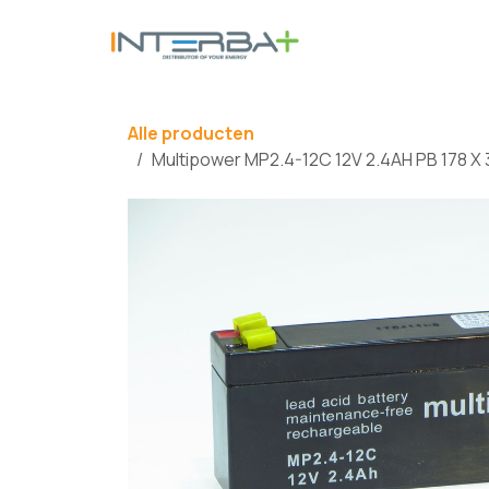
Overslaan naar inhoud
BATTERIJ
Alle producten
Multipower MP2.4-12C 12V 2.4AH PB 178 X 