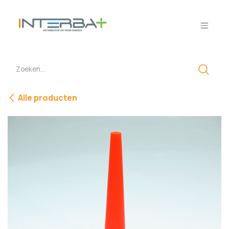
Overslaan naar inhoud
Alle producten