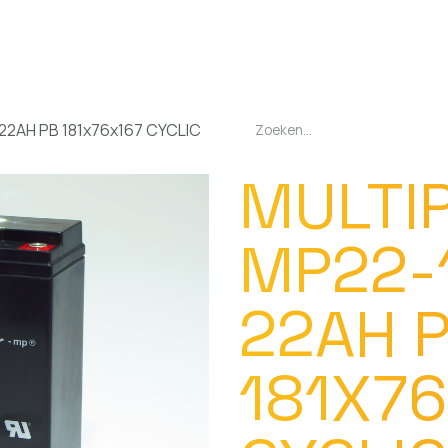
EN
OPLADERS
ZAKLAMPEN
LED-LAMPEN
DIVERSEN
OVER O
22AH PB 181x76x167 CYCLIC
MULTI
MP22-
22AH 
181X7