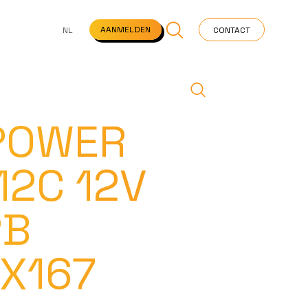
NS
VEELGESTELDE VRAGEN
STARTPAGINA
NEWS
AANMELDEN
NL
CONTACT
POWER
12C 12V
PB
6X167