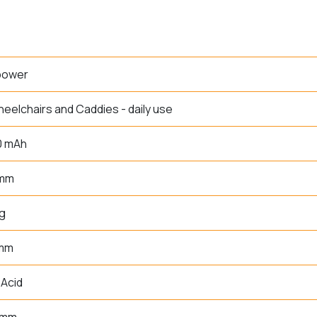
power
heelchairs and Caddies - daily use
0 mAh
 mm
g
 mm
Acid