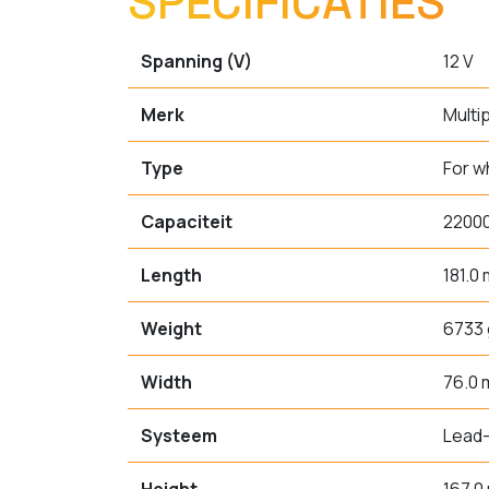
SPECIFICATIES
Spanning (V)
12 V
Merk
Multi
Type
For w
Capaciteit
2200
Length
181.0
Weight
6733 
Width
76.0
Systeem
Lead-