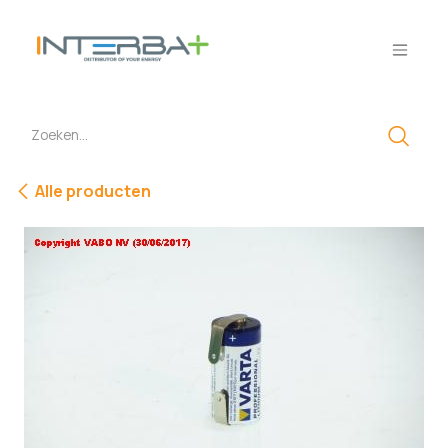
Overslaan naar inhoud
Alle producten