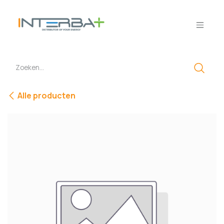
Overslaan naar inhoud
Alle producten