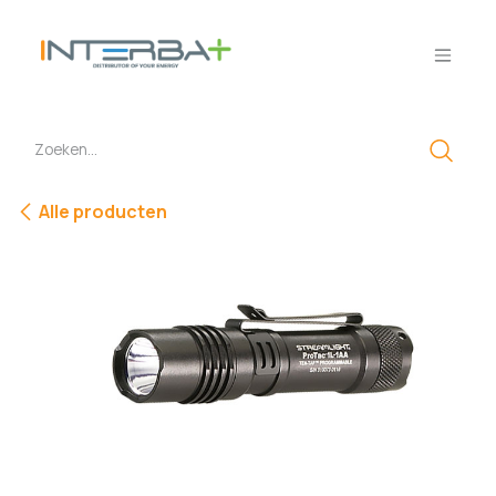
Overslaan naar inhoud
Alle producten