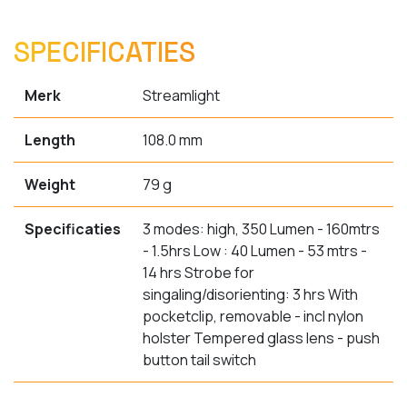
SPECIFICATIES
Merk
Streamlight
Length
108.0 mm
Weight
79 g
Specificaties
3 modes: high, 350 Lumen - 160mtrs
- 1.5hrs Low : 40 Lumen - 53 mtrs -
14 hrs Strobe for
singaling/disorienting: 3 hrs With
pocketclip, removable - incl nylon
holster Tempered glass lens - push
button tail switch