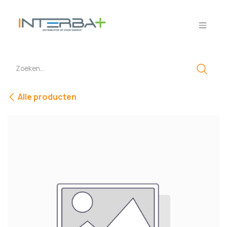
Overslaan naar inhoud
Alle producten