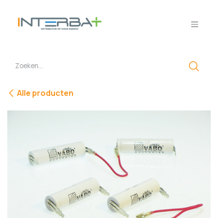
Overslaan naar inhoud
Alle producten