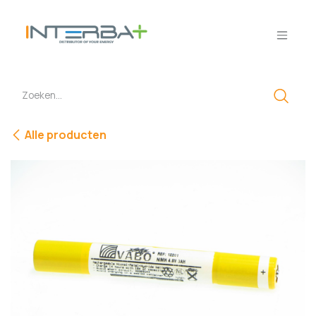
Overslaan naar inhoud
Alle producten