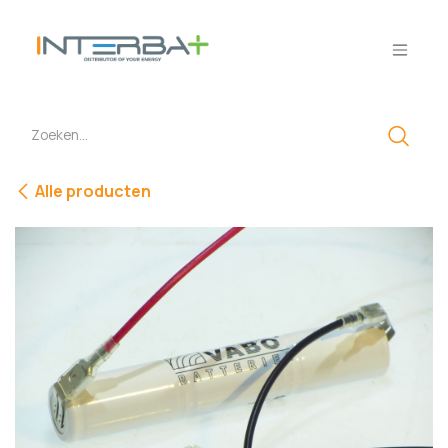
Overslaan naar inhoud
Alle producten