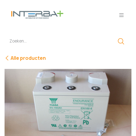
Overslaan naar inhoud
Alle producten