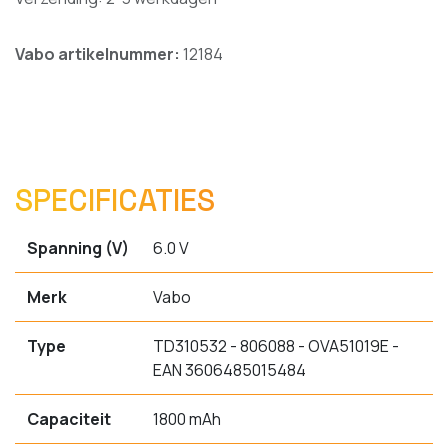
Vabo artikelnummer:
12184
SPECIFICATIES
Spanning (V)
6.0 V
Merk
Vabo
Type
TD310532 - 806088 - OVA51019E -
EAN 3606485015484
Capaciteit
1800 mAh