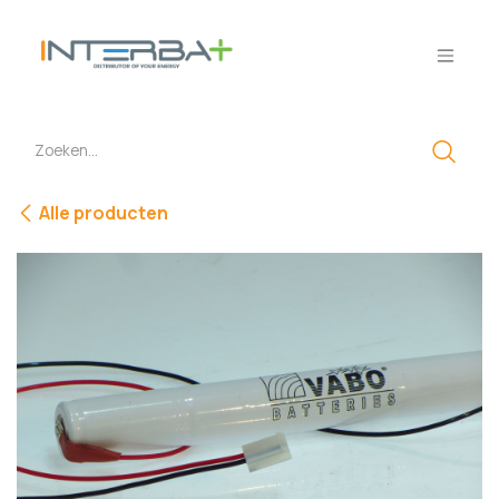
Overslaan naar inhoud
Alle producten