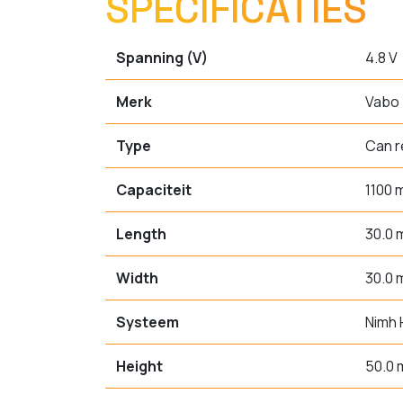
SPECIFICATIES
Spanning (V)
4.8 V
Merk
Vabo
Type
Can r
Capaciteit
1100 
Length
30.0
Width
30.0
Systeem
Nimh 
Height
50.0