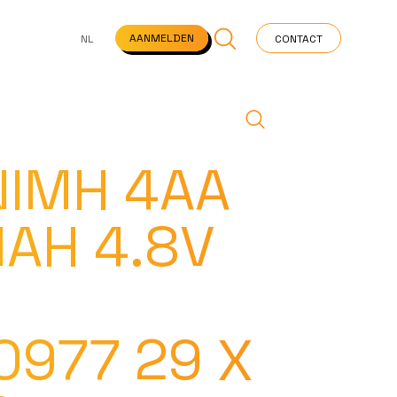
NS
VEELGESTELDE VRAGEN
STARTPAGINA
NEWS
AANMELDEN
NL
CONTACT
NIMH 4AA
AH 4.8V
0977 29 X