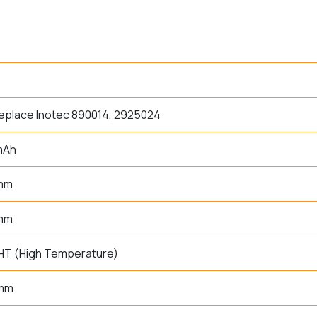
eplace Inotec 890014, 2925024
mAh
 mm
 mm
HT (High Temperature)
 mm