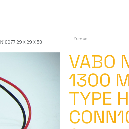
EN
OPLADERS
ZAKLAMPEN
LED-LAMPEN
DIVERSEN
OVER O
N10977 29 X 29 X 50
VABO 
1300 M
TYPE H
CONN1