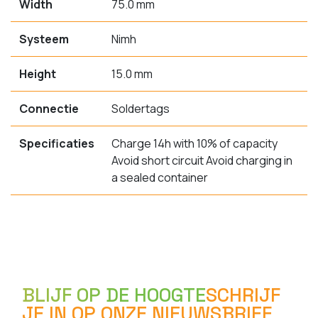
Width
75.0 mm
Systeem
Nimh
Height
15.0 mm
Connectie
Soldertags
Specificaties
Charge 14h with 10% of capacity
Avoid short circuit Avoid charging in
a sealed container
BLIJF OP DE HOOGTE
SCHRIJF
JE IN OP ONZE NIEUWSBRIEF