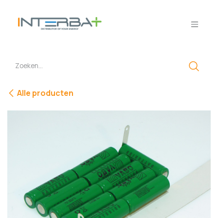
Overslaan naar inhoud
Alle producten