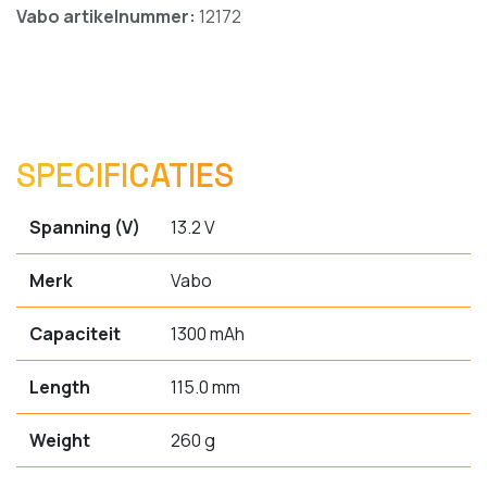
Vabo artikelnummer:
12172
SPECIFICATIES
Spanning (V)
13.2 V
Merk
Vabo
Capaciteit
1300 mAh
Length
115.0 mm
Weight
260 g