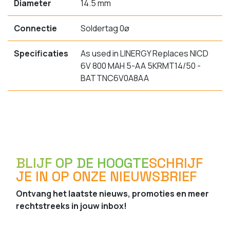
Diameter
14.5 mm
Connectie
Soldertag 0ø
Specificaties
As used in LINERGY Replaces NICD
6V 800 MAH 5-AA 5KRMT14/50 -
BATTNC6V0A8AA
BLIJF OP DE HOOGTE
SCHRIJF
JE IN OP ONZE NIEUWSBRIEF
Ontvang het laatste nieuws, promoties en meer
rechtstreeks in jouw inbox!