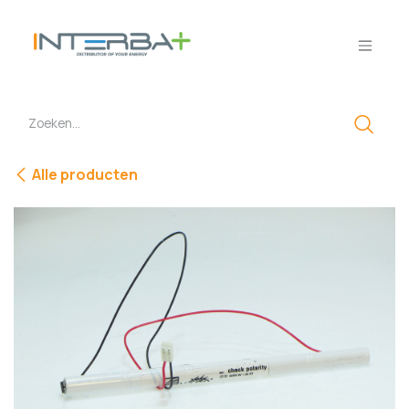
Overslaan naar inhoud
Alle producten