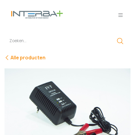
Overslaan naar inhoud
Alle producten