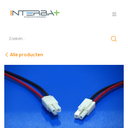
Overslaan naar inhoud
Alle producten