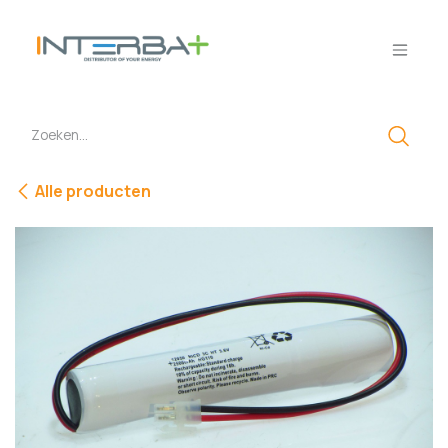
Overslaan naar inhoud
Alle producten