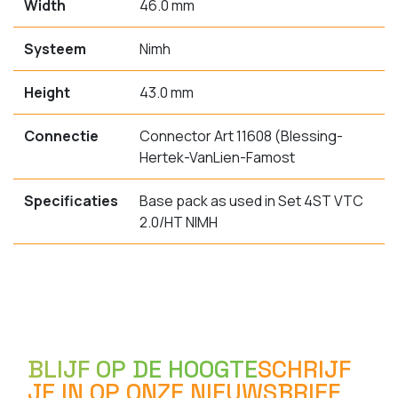
Width
46.0 mm
Systeem
Nimh
Height
43.0 mm
Connectie
Connector Art 11608 (Blessing-
Hertek-VanLien-Famost
Specificaties
Base pack as used in Set 4ST VTC
2.0/HT NIMH
BLIJF OP DE HOOGTE
SCHRIJF
JE IN OP ONZE NIEUWSBRIEF