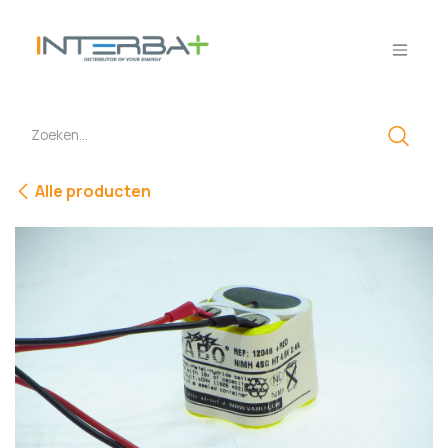
Overslaan naar inhoud
Alle producten