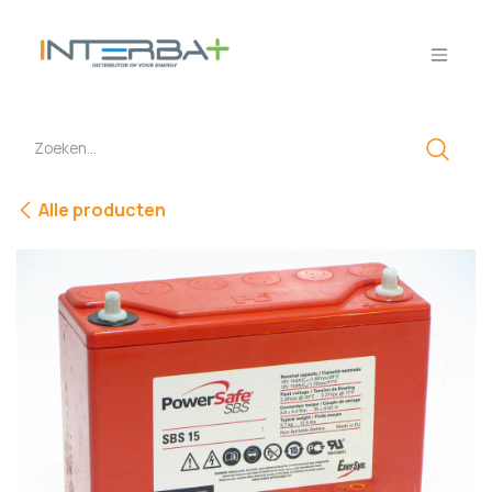
Overslaan naar inhoud
Alle producten