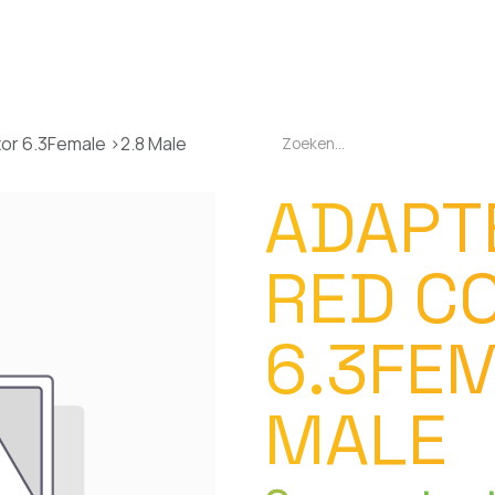
EN
OPLADERS
ZAKLAMPEN
LED-LAMPEN
DIVERSEN
OVER O
or 6.3Female >2.8 Male
ADAPT
RED C
6.3FEM
MALE