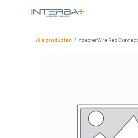
Overslaan naar inhoud
BATTERIJ
Alle producten
AdapterWire Red Connect