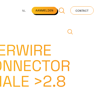
NS
VEELGESTELDE VRAGEN
STARTPAGINA
NEWS
AANMELDEN
NL
CONTACT
ERWIRE
ONNECTOR
ALE >2.8