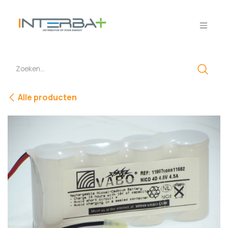
Overslaan naar inhoud
Alle producten