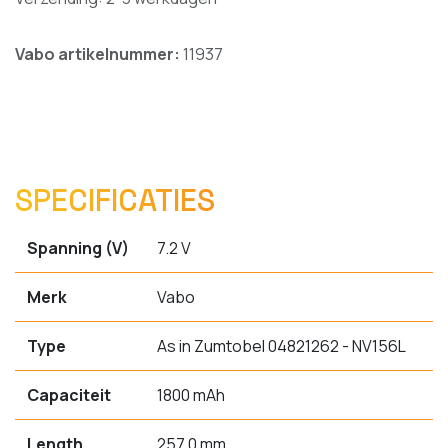
Vabo artikelnummer:
11937
SPECIFICATIES
Spanning (V)
7.2 V
Merk
Vabo
Type
As in Zumtobel 04821262 - NV156L
Capaciteit
1800 mAh
Length
257.0 mm