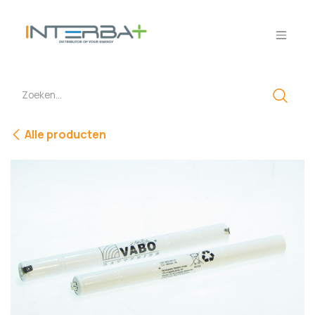
Overslaan naar inhoud
Alle producten