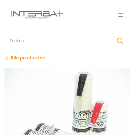
Overslaan naar inhoud
Alle producten