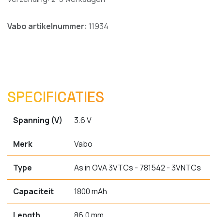
Vabo artikelnummer:
11934
SPECIFICATIES
Spanning (V)
3.6 V
Merk
Vabo
Type
As in OVA 3VTCs - 781542 - 3VNTCs
Capaciteit
1800 mAh
Length
86.0 mm