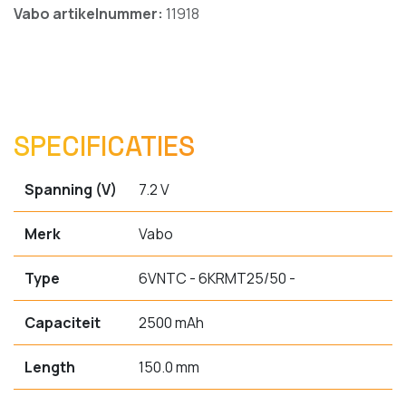
Vabo artikelnummer:
11918
SPECIFICATIES
Spanning (V)
7.2 V
Merk
Vabo
Type
6VNTC - 6KRMT25/50 -
Capaciteit
2500 mAh
Length
150.0 mm