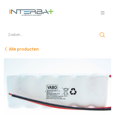
Overslaan naar inhoud
Alle producten