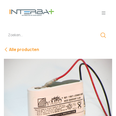
Overslaan naar inhoud
Alle producten