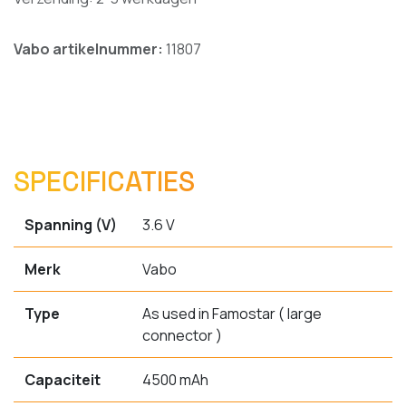
Vabo artikelnummer:
11807
SPECIFICATIES
Spanning (V)
3.6 V
Merk
Vabo
Type
As used in Famostar ( large
connector )
Capaciteit
4500 mAh