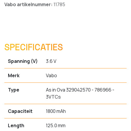
Vabo artikelnummer:
11785
SPECIFICATIES
Spanning (V)
3.6 V
Merk
Vabo
Type
As in Ova 329042570 - 786966 -
3VTCs
Capaciteit
1800 mAh
Length
125.0 mm