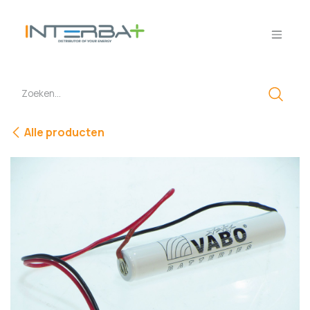
Overslaan naar inhoud
Alle producten