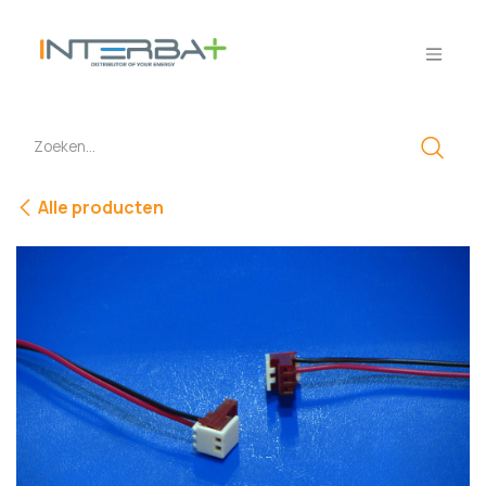
Overslaan naar inhoud
Alle producten