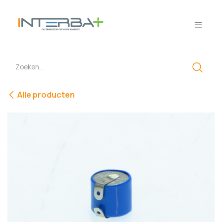
Overslaan naar inhoud
Alle producten