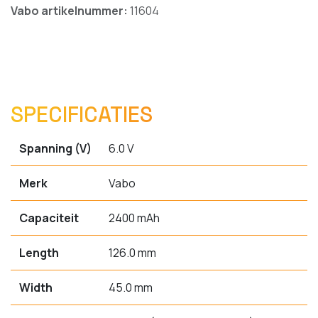
Vabo artikelnummer:
11604
SPECIFICATIES
Spanning (V)
6.0 V
Merk
Vabo
Capaciteit
2400 mAh
Length
126.0 mm
Width
45.0 mm