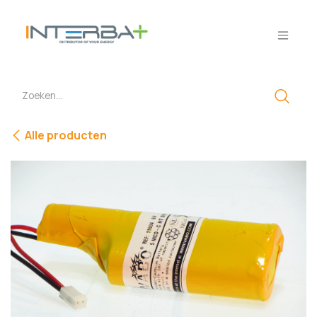
Overslaan naar inhoud
Alle producten