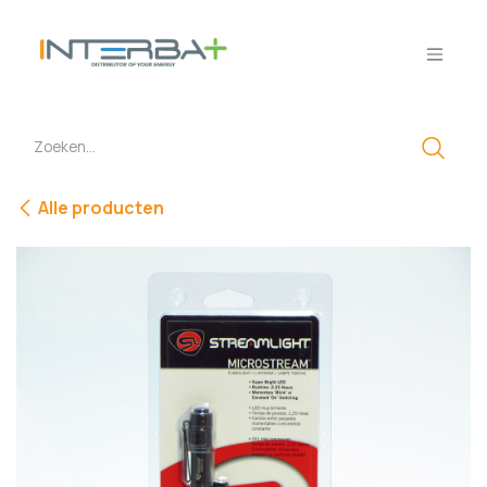
Overslaan naar inhoud
Alle producten