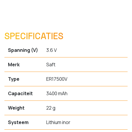
SPECIFICATIES
Spanning (V)
3.6 V
Merk
Saft
Type
ER17500V
Capaciteit
3400 mAh
Weight
22 g
Systeem
Lithium inor