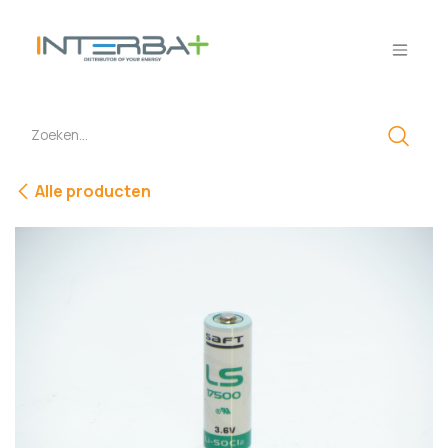
Overslaan naar inhoud
Alle producten