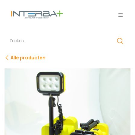
Overslaan naar inhoud
Alle producten