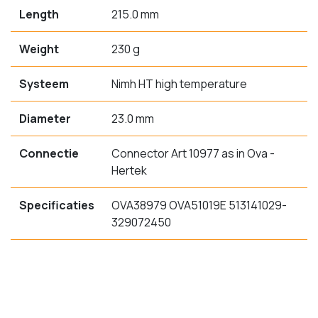
Length
215.0 mm
Weight
230 g
Systeem
Nimh HT high temperature
Diameter
23.0 mm
Connectie
Connector Art 10977 as in Ova -
Hertek
Specificaties
OVA38979 OVA51019E 513141029-
329072450