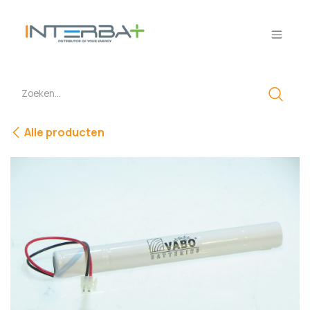
Overslaan naar inhoud
Alle producten