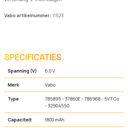
Vabo artikelnummer:
11523
SPECIFICATIES
Spanning (V)
6.0 V
Merk
Vabo
Type
785895 - 37860E - 786968 - 5VTCs
- 32904550
Capaciteit
1800 mAh