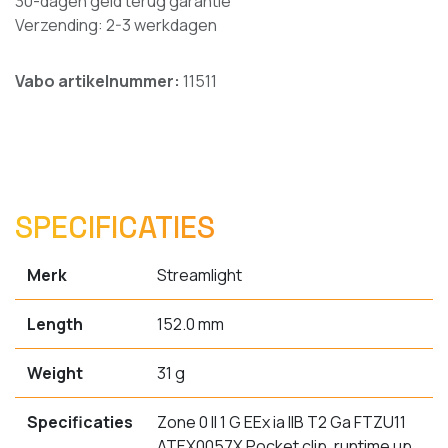
30-dagen geld terug garantie
Verzending: 2-3 werkdagen
Vabo artikelnummer:
11511
SPECIFICATIES
Merk
Streamlight
Length
152.0 mm
Weight
31 g
Specificaties
Zone 0 II 1 G EEx ia IIB T2 Ga FTZU11
ATEX0057X Pocket clip, runtime up