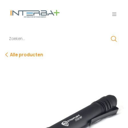
Overslaan naar inhoud
Alle producten