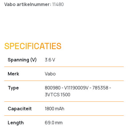
Vabo artikelnummer:
11480
SPECIFICATIES
Spanning (V)
3.6 V
Merk
Vabo
Type
800980 - V11190009V - 785358 -
3VTCS 1500
Capaciteit
1800 mAh
Length
69.0 mm