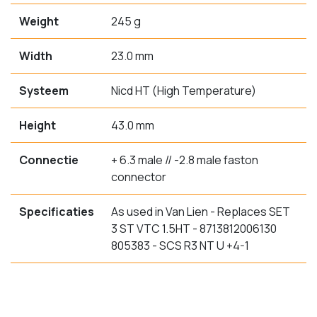
Weight
245 g
Width
23.0 mm
Systeem
Nicd HT (High Temperature)
Height
43.0 mm
Connectie
+ 6.3 male // -2.8 male faston
connector
Specificaties
As used in Van Lien - Replaces SET
3 ST VTC 1.5HT - 8713812006130
805383 - SCS R3 NT U +4-1