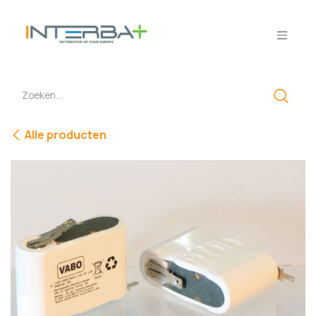
Overslaan naar inhoud
Alle producten