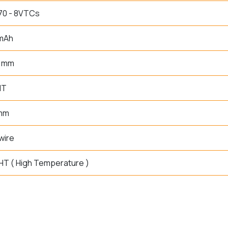
70 - 8VTCs
 mAh
0 mm
HT
 mm
wire
HT ( High Temperature )