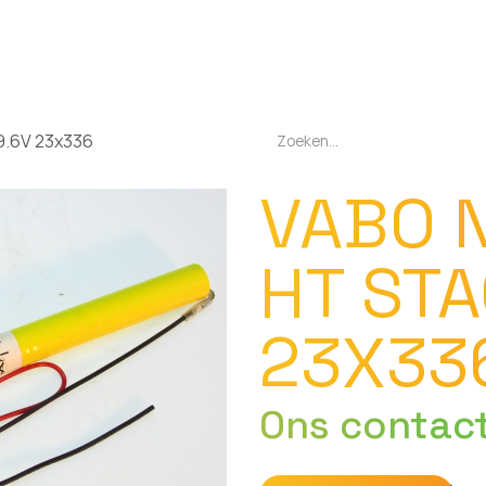
EN
OPLADERS
ZAKLAMPEN
LED-LAMPEN
DIVERSEN
OVER O
9.6V 23x336
VABO 
HT STA
23X33
Ons contac