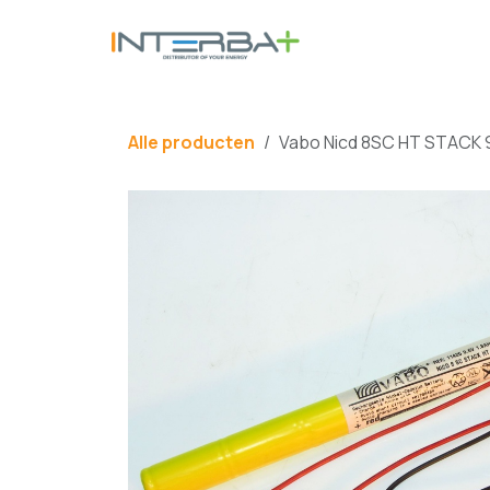
Overslaan naar inhoud
BATTERIJ
Alle producten
Vabo Nicd 8SC HT STACK 