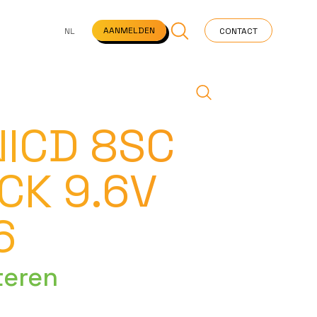
NS
VEELGESTELDE VRAGEN
STARTPAGINA
NEWS
AANMELDEN
NL
CONTACT
NICD 8SC
CK 9.6V
6
teren