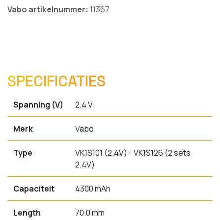
Vabo artikelnummer:
11367
SPECIFICATIES
Spanning (V)
2.4 V
Merk
Vabo
Type
VK1S101 (2.4V) - VK1S126 (2 sets
2.4V)
Capaciteit
4300 mAh
Length
70.0 mm