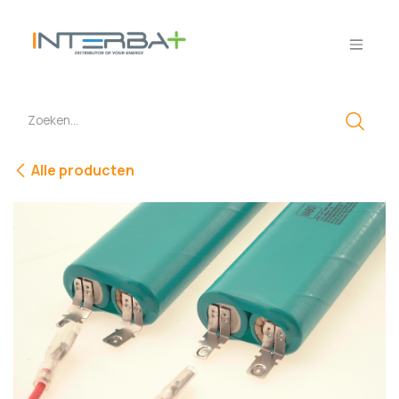
Overslaan naar inhoud
Alle producten